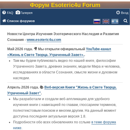
Форум Esoteric4u Forum
FAQ
Галерея
Вход
Список форумов
о
Новости Центра Изучения Эзотерического Наследия и Развития
и
Сознания -
www.esoteric4u.com
с
к
Май 2026 года. 🎥 Мы открыли официальный
YouTube‑канал
«Жизнь в Свете Творца. Утраченный Завет».
.
Там мы будем публиковать видео по нашей книге, философии
Утраченного Завета, древних знаниях, модели Мира и человека,
исследованиях в области Сознания, смысле жизни и духовном
наследии.
Апрель 2026 года. 📚
Веб-версия Книги "Жизнь в Свете Творца.
Утраченный Завет"
.
Мы разработали и создали веб-аппликацию для удобного
изучения книги c навигацией по главам, глоссарием терминов,
полнотекстовым поиском и многим другим. На данный момент
доступна последняя актуальная версия 1.8.
Подробности обо всех обновлениях по сслыке
в теме форума
ниже
.