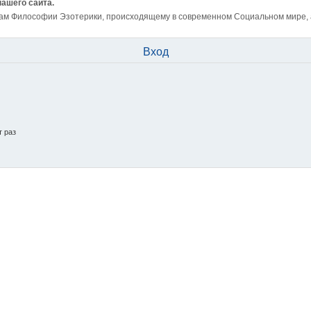
нашего сайта.
ам Философии Эзотерики, происходящему в современном Социальном мире, а 
Вход
т раз