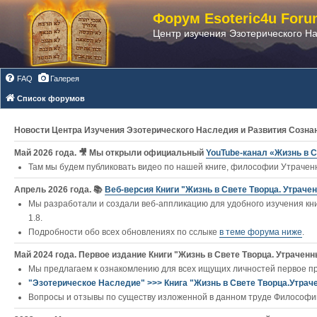
Форум Esoteric4u Foru
Центр изучения Эзотерического Н
FAQ
Галерея
Список форумов
Новости Центра Изучения Эзотерического Наследия и Развития Созна
Май 2026 года. 🎥 Мы открыли официальный
YouTube‑канал «Жизнь в С
Там мы будем публиковать видео по нашей книге, философии Утраченн
Апрель 2026 года. 📚
Веб-версия Книги "Жизнь в Свете Творца. Утраче
Мы разработали и создали веб-аппликацию для удобного изучения кни
1.8.
Подробности обо всех обновлениях по сслыке
в теме форума ниже
.
Май 2024 года. Первое издание Книги "Жизнь в Свете Творца. Утраченны
Мы предлагаем к ознакомлению для всех ищущих личностей первое п
"Эзотерическое Наследие" >>> Книга "Жизнь в Свете Творца.Утрач
Вопросы и отзывы по существу изложенной в данном труде Философии