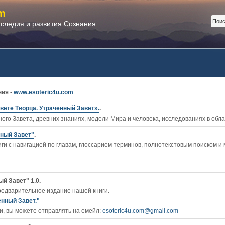
m
аследия и развития Сознания
ния -
www.esoteric4u.com
вете Творца. Утраченный Завет».
.
ого Завета, древних знаниях, модели Мира и человека, исследованиях в обл
нный Завет"
.
ги c навигацией по главам, глоссарием терминов, полнотекстовым поиском и
й Завет" 1.0.
редварительное издание нашей книги.
енный Завет."
, вы можете отправлять на емейл:
esoteric4u.com@gmail.com