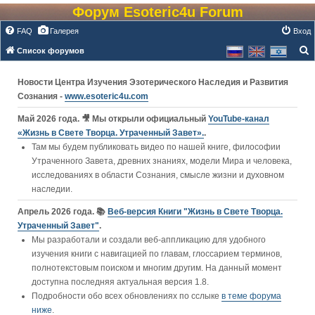
Форум Esoteric4u Forum
FAQ
Галерея
Вход
Список форумов
о
Новости Центра Изучения Эзотерического Наследия и Развития
и
Сознания -
www.esoteric4u.com
с
к
Май 2026 года. 🎥 Мы открыли официальный
YouTube‑канал
«Жизнь в Свете Творца. Утраченный Завет».
.
Там мы будем публиковать видео по нашей книге, философии
Утраченного Завета, древних знаниях, модели Мира и человека,
исследованиях в области Сознания, смысле жизни и духовном
наследии.
Апрель 2026 года. 📚
Веб-версия Книги "Жизнь в Свете Творца.
Утраченный Завет"
.
Мы разработали и создали веб-аппликацию для удобного
изучения книги c навигацией по главам, глоссарием терминов,
полнотекстовым поиском и многим другим. На данный момент
доступна последняя актуальная версия 1.8.
Подробности обо всех обновлениях по сслыке
в теме форума
ниже
.