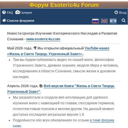
Форум Esoteric4u Forum
FAQ
Галерея
Вход
Список форумов
о
Новости Центра Изучения Эзотерического Наследия и Развития
и
Сознания -
www.esoteric4u.com
с
к
Май 2026 года. 🎥 Мы открыли официальный
YouTube‑канал
«Жизнь в Свете Творца. Утраченный Завет».
.
Там мы будем публиковать видео по нашей книге, философии
Утраченного Завета, древних знаниях, модели Мира и человека,
исследованиях в области Сознания, смысле жизни и духовном
наследии.
Апрель 2026 года. 📚
Веб-версия Книги "Жизнь в Свете Творца.
Утраченный Завет"
.
Мы разработали и создали веб-аппликацию для удобного
изучения книги c навигацией по главам, глоссарием терминов,
полнотекстовым поиском и многим другим. На данный момент
доступна последняя актуальная версия 1.8.
Подробности обо всех обновлениях по сслыке
в теме форума
ниже
.