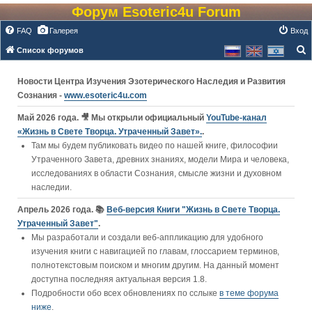
Форум Esoteric4u Forum
FAQ
Галерея
Вход
Список форумов
о
Новости Центра Изучения Эзотерического Наследия и Развития
и
Сознания -
www.esoteric4u.com
с
к
Май 2026 года. 🎥 Мы открыли официальный
YouTube‑канал
«Жизнь в Свете Творца. Утраченный Завет».
.
Там мы будем публиковать видео по нашей книге, философии
Утраченного Завета, древних знаниях, модели Мира и человека,
исследованиях в области Сознания, смысле жизни и духовном
наследии.
Апрель 2026 года. 📚
Веб-версия Книги "Жизнь в Свете Творца.
Утраченный Завет"
.
Мы разработали и создали веб-аппликацию для удобного
изучения книги c навигацией по главам, глоссарием терминов,
полнотекстовым поиском и многим другим. На данный момент
доступна последняя актуальная версия 1.8.
Подробности обо всех обновлениях по сслыке
в теме форума
ниже
.