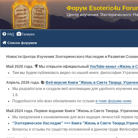
Форум Esoteric4u Foru
Центр изучения Эзотерического Н
FAQ
Галерея
Список форумов
Новости Центра Изучения Эзотерического Наследия и Развития Созна
Май 2026 года. 🎥 Мы открыли официальный
YouTube‑канал «Жизнь в С
Там мы будем публиковать видео по нашей книге, философии Утраченн
Апрель 2026 года. 📚
Веб-версия Книги "Жизнь в Свете Творца. Утраче
Мы разработали и создали веб-аппликацию для удобного изучения кни
1.8.
Подробности обо всех обновлениях по сслыке
в теме форума ниже
.
Май 2024 года. Первое издание Книги "Жизнь в Свете Творца. Утраченны
Мы предлагаем к ознакомлению для всех ищущих личностей первое п
"Эзотерическое Наследие" >>> Книга "Жизнь в Свете Творца.Утрач
Вопросы и отзывы по существу изложенной в данном труде Философии