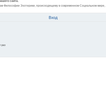
нашего сайта.
ам Философии Эзотерики, происходящему в современном Социальном мире, а 
Вход
т раз