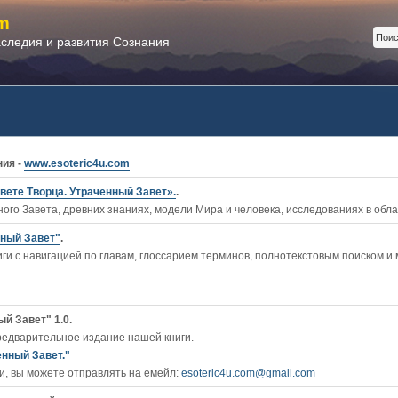
m
аследия и развития Сознания
ния -
www.esoteric4u.com
вете Творца. Утраченный Завет».
.
ого Завета, древних знаниях, модели Мира и человека, исследованиях в обл
нный Завет"
.
ги c навигацией по главам, глоссарием терминов, полнотекстовым поиском и
й Завет" 1.0.
редварительное издание нашей книги.
енный Завет."
, вы можете отправлять на емейл:
esoteric4u.com@gmail.com