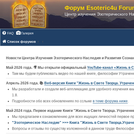
Форум Esoteric4u Foru
Центр изучения Эзотерического Н
FAQ
Галерея
Список форумов
Новости Центра Изучения Эзотерического Наследия и Развития Созна
Май 2026 года. 🎥 Мы открыли официальный
YouTube‑канал «Жизнь в С
Там мы будем публиковать видео по нашей книге, философии Утраченн
Апрель 2026 года. 📚
Веб-версия Книги "Жизнь в Свете Творца. Утраче
Мы разработали и создали веб-аппликацию для удобного изучения кни
1.8.
Подробности обо всех обновлениях по сслыке
в теме форума ниже
.
Май 2024 года. Первое издание Книги "Жизнь в Свете Творца. Утраченны
Мы предлагаем к ознакомлению для всех ищущих личностей первое п
"Эзотерическое Наследие" >>> Книга "Жизнь в Свете Творца.Утрач
Вопросы и отзывы по существу изложенной в данном труде Философии