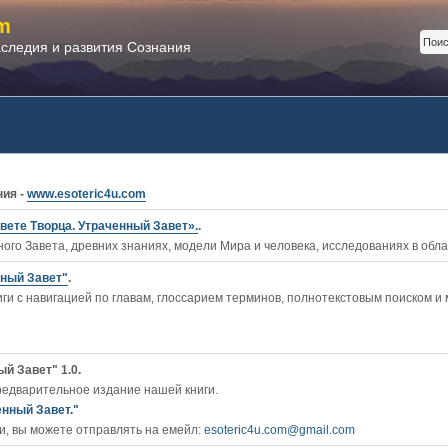
m
аследия и развития Сознания
ния -
www.esoteric4u.com
вете Творца. Утраченный Завет».
.
ого Завета, древних знаниях, модели Мира и человека, исследованиях в обл
нный Завет"
.
ги c навигацией по главам, глоссарием терминов, полнотекстовым поиском и
й Завет" 1.0.
редварительное издание нашей книги.
енный Завет."
, вы можете отправлять на емейл:
esoteric4u.com@gmail.com