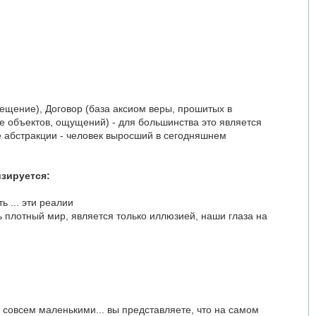
ещение), Договор (база аксиом веры, прошитых в
 объектов, ощущений) - для большинства это является
не абстракции - человек выросший в сегодняшнем
изируется:
ь ... эти реалии
сь плотный мир, является только иллюзией, наши глаза на
 совсем маленькими... вы представляете, что на самом