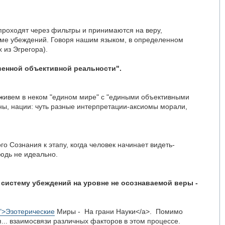
 проходят через фильтры и принимаются на веру,
еме убеждений. Говоря нашим языком, в определенном
 из Эгрегора).
венной объективной реальности".
 живем в неком "едином мире" с "едиными объективными
аны, нации: чуть разные интерпретации-аксиомы морали,
о Сознания к этапу, когда человек начинает видеть-
нюдь не идеально.
 систему убеждений на уровне не осознаваемой веры -
ki">Эзотерические
Миры - На грани Науки</a>. Помимо
... взаимосвязи различных факторов в этом процессе.