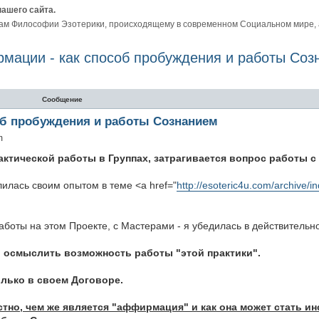
нашего сайта.
ам Философии Эзотерики, происходящему в современном Социальном мире, а 
мации - как способ пробуждения и работы Соз
ый поиск
Сообщение
б пробуждения и работы Сознанием
m
актической работы в Группах, затрагивается вопрос работы 
илась своим опытом в теме <a href="
http://esoteric4u.com/archive/i
боты на этом Проекте, с Мастерами - я убедилась в действитель
ь осмыслить возможность работы "этой практики".
олько в своем Договоре.
стно, чем же является "аффирмация" и как она может стать и