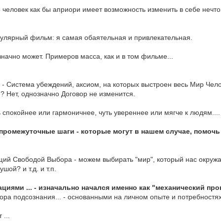
о человек как бы априори имеет возможность изменить в себе нечто
улярный фильм: я самая обаятельная и привлекательная.
значно может. Примеров масса, как и в том фильме...
 - Система убеждений, аксиом, на которых выстроен весь Мир Чело
и? Нет, однозначно Договор не изменится.
 спокойнее или гармоничнее, чуть увереннее или мягче к людям.... 
омежуточные шаги - которые могут в нашем случае, помочь т
ий Свободой Выбора - можем выбирать "мир", который нас окружае
шой? и т.д. и т.п.
иями ... - изначально начался именно как "механический про
вора подсознания... - основанными на личном опыте и потребностях
...