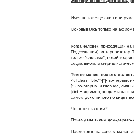
Эзотерического Договора, р
т
н
а
Именно как еще один инструмен
я
и
н
Основываясь только на аксиом
ф
о
р
м
Когда человек, приходящий на 
а
Подсознании), интерпретатор 
ц
только "словами", некой теори
и
я
социальном, материалистическо
п
о
Тем не менее, все это являе
л
<ul class="bbc">[*]- во-первых
ь
з
[*]- во-вторых, и главное, лич
о
[/list]Например, когда мы слыш
в
самом деле ничего не видят, в
а
т
е
Что стоит за этим?
л
я
Почему мы видим дом-дерево-м
O
r
a
Посмотрите на совсем маленьки