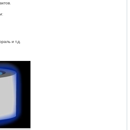
актов.
м:
раль и т.д.