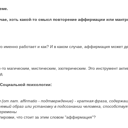
еме.
лучае, хоть какой-то смысл повторение аффирмации или мант
то именно работает и как? И в каком случае, аффирмация может де
то магическим, мистическим, эзотерическим. Это инструмент актив
д.
Социальной психологии:
я
(от лат. affirmatio - подтверждение) - краткая фраза, содер
емый образ или установку в подсознании человека, способствуя
перемены
мулировки, что стоит за этим словом "аффирмация"?