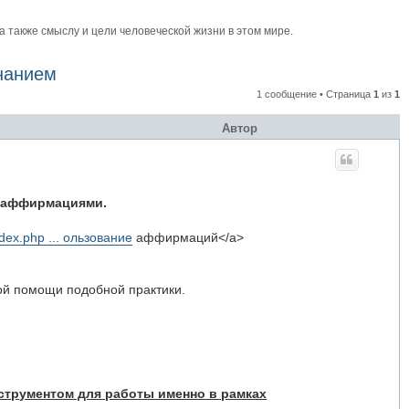
также смыслу и цели человеческой жизни в этом мире.
нанием
1 сообщение • Страница
1
из
1
Автор
с аффирмациями.
ndex.php ... ользование
аффирмаций</a>
ной помощи подобной практики.
нструментом для работы именно в рамках