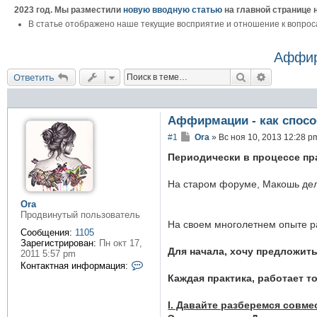
2023 год. Мы разместили
новую вводную статью
на главной странице 
В статье отображено наше текущие восприятие и отношение к вопрос
Аффир
Поиск
Расширенн
Ответить
Аффирмации - как спосо
С
#1
Ora
»
Вс ноя 10, 2013 12:28 p
о
о
Периодически в процессе пр
б
щ
На старом форуме, Макошь дел
е
н
Ora
и
Продвинутый пользователь
е
На своем многолетнем опыте ра
Сообщения:
1105
Зарегистрирован:
Пн окт 17,
Для начала, хочу предложит
2011 5:57 pm
К
Контактная информация:
о
Каждая практика, работает т
н
т
I. Давайте разберемся совме
а
к