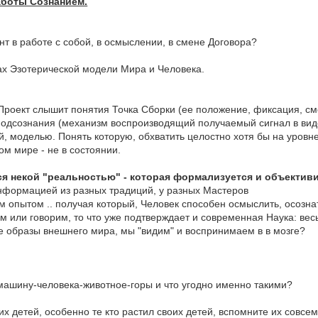
аботы Сознанием.
т в работе с собой, в осмыслении, в смене Договора?
ах Эзотерической модели Мира и Человека.
Проект слышит понятия Точка Сборки (ее положение, фиксация, см
Подсознания (механизм воспроизводящий получаемый сигнал в виде
ей, моделью. Понять которую, обхватить целостно хотя бы на уров
м мире - не в состоянии.
тся некой "реальностью" - которая формализуется и объектив
 информацией из разных традиций, у разных Мастеров
ным опытом .. получая который, Человек способен осмыслить, осознат
им или говорим, то что уже подтверждает и современная Наука: ве
се образы внешнего мира, мы "видим" и воспринимаем в в мозге?
ашину-человека-животное-горы и что угодно именно такими?
х детей, особенно те кто растил своих детей, вспомните их совсем