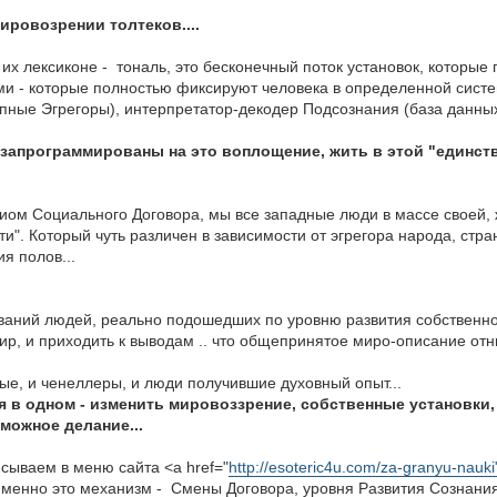
ировозрении толтеков....
 их лексиконе - тональ, это бесконечный поток установок, которые
ми - которые полностью фиксируют человека в определенной сист
пные Эгрегоры), интерпретатор-декодер Подсознания (база данных
е запрограммированы на это воплощение, жить в этой "единст
сиом Социального Договора, мы все западные люди в массе своей,
и". Который чуть различен в зависимости от эгрегора народа, стр
я полов...
ований людей, реально подошедших по уровню развития собственног
мир, и приходить к выводам .. что общепринятое миро-описание от
ные, и ченеллеры, и люди получившие духовный опыт...
 в одном - изменить мировоззрение, собственные установки,
можное делание...
сываем в меню сайта <a href="
http://esoteric4u.com/za-granyu-nau
именно это механизм - Смены Договора, уровня Развития Сознания