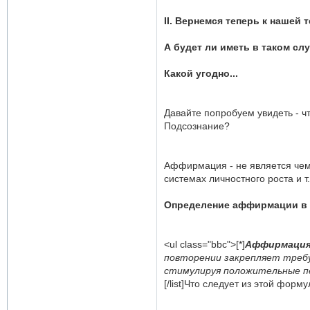
II. Вернемся теперь к нашей т
А будет ли иметь в таком с
Какой угодно...
Давайте попробуем увидеть - ч
Подсознание?
Аффирмация - не является чем-
системах личностного роста и т.
Определение аффирмации в 
<ul class="bbc">[*]
Аффирмаци
повторении закрепляет требу
стимулируя положительные 
[/list]Что следует из этой фор